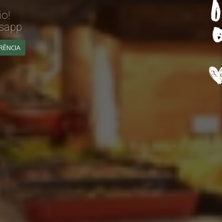
o!
tsapp
RÊNCIA