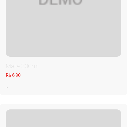
Mate 300ml
R$ 6.90
...