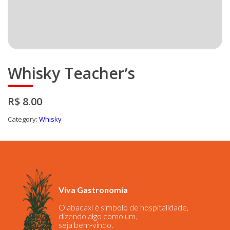
Whisky Teacher’s
R$ 8.00
Category:
Whisky
Viva Gastronomia
O abacaxi é símbolo de hospitalidade,
dizendo algo como um,
seja bem-vindo.