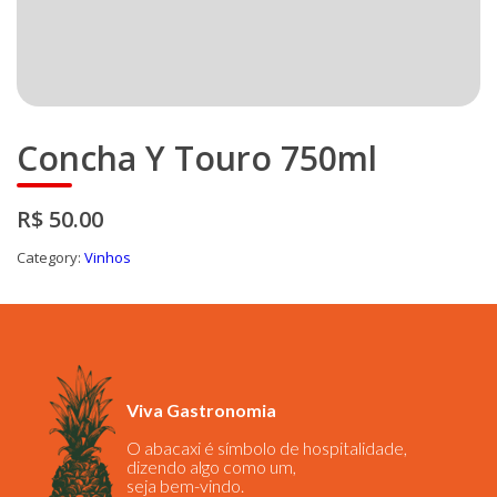
Concha Y Touro 750ml
R$ 50.00
Category:
Vinhos
Viva Gastronomia
O abacaxi é símbolo de hospitalidade,
dizendo algo como um,
seja bem-vindo.